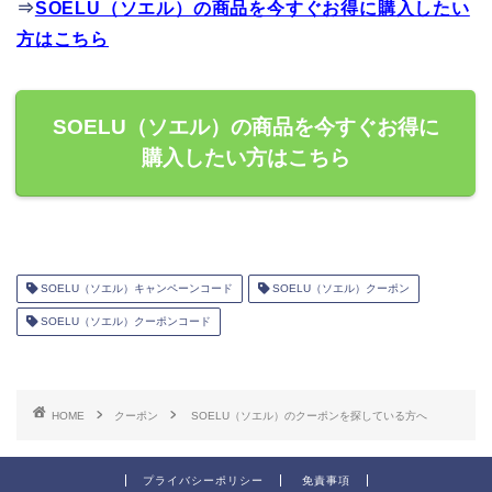
⇒
SOELU（ソエル）の商品を今すぐお得に購入したい
方はこちら
SOELU（ソエル）の商品を今すぐお得に
購入したい方はこちら
SOELU（ソエル）キャンペーンコード
SOELU（ソエル）クーポン
SOELU（ソエル）クーポンコード
HOME
クーポン
SOELU（ソエル）のクーポンを探している方へ
プライバシーポリシー
免責事項