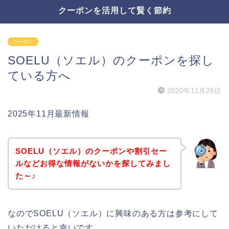
クーポンを活用して賢く節約
クーポン
SOELU（ソエル）のクーポンを探し
ている方へ
2020年11月26日
2025年11月最新情報
SOELU（ソエル）のクーポンや割引セー
ルなどお得な情報がないかを探してみまし
た～♪
なのでSOELU（ソエル）に興味のある方は参考にして
いただけると幸いです。