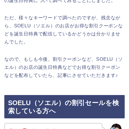
の誕生日特典について調べてみることにしました。
ただ、様々なキーワードで調べたのですが、残念なが
ら、SOELU（ソエル）のお店がお得な割引クーポンな
どを誕生日特典で配信しているかどうかは分かりませ
んでした。
なので、もしも今後、割引クーポンなど、SOELU（ソ
エル）のお店の誕生日特典などでお得な割引クーポン
などを配布していたら、記事にさせていただきます♪
SOELU（ソエル）の割引セールを検
索している方へ