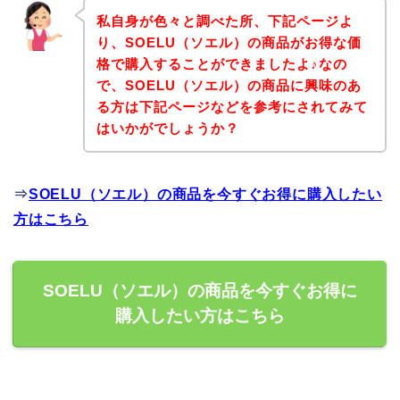
私自身が色々と調べた所、下記ページよ
り、SOELU（ソエル）の商品がお得な価
格で購入することができましたよ♪なの
で、SOELU（ソエル）の商品に興味のあ
る方は下記ページなどを参考にされてみて
はいかがでしょうか？
⇒
SOELU（ソエル）の商品を今すぐお得に購入したい
方はこちら
SOELU（ソエル）の商品を今すぐお得に
購入したい方はこちら