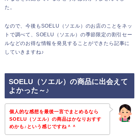
た。
なので、今後もSOELU（ソエル）のお店のことをネッ
トで調べて、SOELU（ソエル）の季節限定の割引セー
ルなどのお得な情報を発見することができたら記事に
していきますね♪
SOELU（ソエル）の商品に出会えて
よかった～♪
個人的な感想を最後一言でまとめるなら
SOELU（ソエル）の商品はかなりおすす
めかも♪という感じですね＾＾