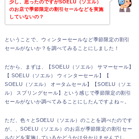
少し、思ったのですがSOELU（ソエル）
のお店で季節限定の割引セールなどを実施
していないの？
ということで、ウィンターセールなど季節限定の割引
セールがないか？を調べてみることにしました！
だから、まずは、【SOELU（ソエル） サマーセール】
【 SOELU（ソエル） ウィンターセール】【
SOELU（ソエル） オータムセール】【SOELU（ソエ
ル） スプリングセール】という感じで季節限定の割引
セールがないか調べてみることにしたんですよね～。
ただ、色々とSOELU（ソエル）のことを調べたのです
が、、SOELU（ソエル）のお店が季節限定の割引セー
ルなどを実施しているかどうかは分かりませんでし