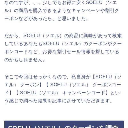
なのですが、、、少しでもお得に安くSOELU（ソエ
ル）の商品を購入できるようなキャンペーンや割引ク
ーポンなどがあったら、と思いました。
だから、SOELU（ソエル）の商品に興味があって検索
しているあなたもSOELU（ソエル）のクーポンやクー
ポンコードなど、お得な割引セール情報を探している
のかもしれません。
そこで今回はせっかくなので、私自身が【SOELU（ソ
エル） クーポン】【 SOELU（ソエル） クーポンコー
ド】【 SOELU（ソエル） キャンペーンコード】とい
う感じで調べた結果を記事にさせていただきます。