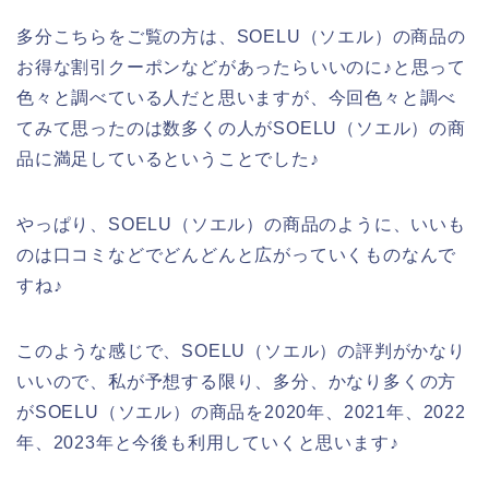
多分こちらをご覧の方は、SOELU（ソエル）の商品の
お得な割引クーポンなどがあったらいいのに♪と思って
色々と調べている人だと思いますが、今回色々と調べ
てみて思ったのは数多くの人がSOELU（ソエル）の商
品に満足しているということでした♪
やっぱり、SOELU（ソエル）の商品のように、いいも
のは口コミなどでどんどんと広がっていくものなんで
すね♪
このような感じで、SOELU（ソエル）の評判がかなり
いいので、私が予想する限り、多分、かなり多くの方
がSOELU（ソエル）の商品を2020年、2021年、2022
年、2023年と今後も利用していくと思います♪