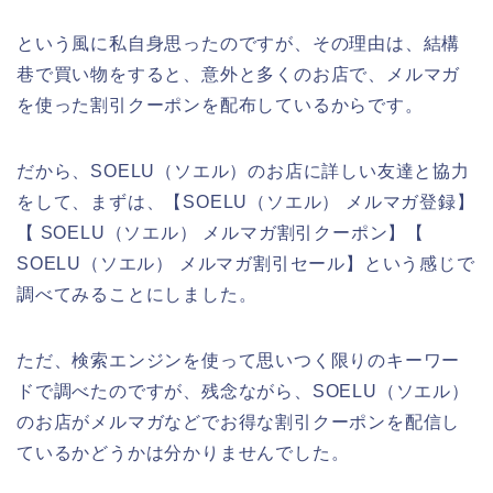
という風に私自身思ったのですが、その理由は、結構
巷で買い物をすると、意外と多くのお店で、メルマガ
を使った割引クーポンを配布しているからです。
だから、SOELU（ソエル）のお店に詳しい友達と協力
をして、まずは、【SOELU（ソエル） メルマガ登録】
【 SOELU（ソエル） メルマガ割引クーポン】【
SOELU（ソエル） メルマガ割引セール】という感じで
調べてみることにしました。
ただ、検索エンジンを使って思いつく限りのキーワー
ドで調べたのですが、残念ながら、SOELU（ソエル）
のお店がメルマガなどでお得な割引クーポンを配信し
ているかどうかは分かりませんでした。