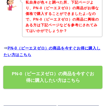
私自身が色々と調べた所、下記ページよ
り、PN-0（ピーエヌゼロ）の商品がお得な
価格で購入することができましたよ♪なの
で、PN-0（ピーエヌゼロ）の商品に興味の
ある方は下記ページなどを参考にされてみ
てはいかがでしょうか？
⇒
PN-0（ピーエヌゼロ）の商品を今すぐお得に購入し
たい方はこちら
PN-0（ピーエヌゼロ）の商品を今すぐお
得に購入したい方はこちら