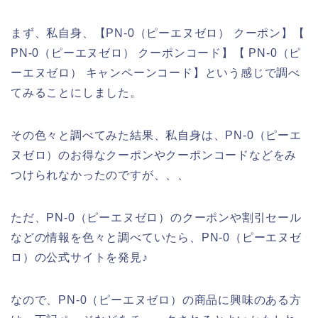
まず、私自身、【PN-0（ピーエヌゼロ） クーポン】【
PN-0（ピーエヌゼロ） クーポンコード】【 PN-0（ピ
ーエヌゼロ） キャンペーンコード】という感じで調べ
てみることにしました。
その色々と調べてみた結果、私自身は、PN-0（ピーエ
ヌゼロ）のお得なクーポンやクーポンコードなどをみ
つけられなかったのですが、、、
ただ、PN-0（ピーエヌゼロ）のクーポンや割引セール
などの情報を色々と調べていたら、PN-0（ピーエヌゼ
ロ）の公式サイトを発見♪
なので、PN-0（ピーエヌゼロ）の商品に興味のある方