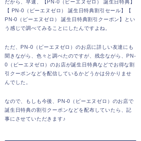
だから、早速、【PN-0（ピーエヌゼロ） 誕生日特典】
【 PN-0（ピーエヌゼロ） 誕生日特典割引セール】【
PN-0（ピーエヌゼロ） 誕生日特典割引クーポン】とい
う感じで調べてみることにしたんですよね。
ただ、PN-0（ピーエヌゼロ）のお店に詳しい友達にも
聞きながら、色々と調べたのですが、残念ながら、PN-
0（ピーエヌゼロ）のお店が誕生日特典などでお得な割
引クーポンなどを配信しているかどうかは分かりませ
んでした。
なので、もしも今後、PN-0（ピーエヌゼロ）のお店で
誕生日特典の割引クーポンなどを配布していたら、記
事にさせていただきます♪