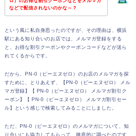
ロ）のお得な割引クーポンなどをメルマガ
などで配信されないのかな～？
という風に私自身思ったのですが、その理由は、横浜
駅にある知り合いのお店では、メルマガ登録をする
と、お得な割引クーポンやクーポンコードなどが送ら
れてくるからです。
だから、PN-0（ピーエヌゼロ）のお店のメルマガを探
すために、とりあえず、【PN-0（ピーエヌゼロ） メル
マガ登録】【 PN-0（ピーエヌゼロ） メルマガ割引ク
ーポン】【 PN-0（ピーエヌゼロ） メルマガ割引セー
ル】という感じで検索してみることにしました。
ただ、PN-0（ピーエヌゼロ）のメルマガについて、知
り合いにも協力してもらって、徹底的に調べたのです