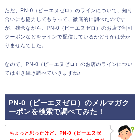
ただ、PN-0（ピーエヌゼロ）のラインについて、知り
合いにも協力してもらって、徹底的に調べたのです
が、残念ながら、PN-0（ピーエヌゼロ）のお店で割引
クーポンなどをラインで配信しているかどうかは分か
りませんでした。
なので、PN-0（ピーエヌゼロ）のお店のラインについ
ては引き続き調べていきますね♪
PN-0（ピーエヌゼロ）のメルマガク
ーポンを検索で調べてみた！
ちょっと思ったけど、PN-0（ピーエヌゼ