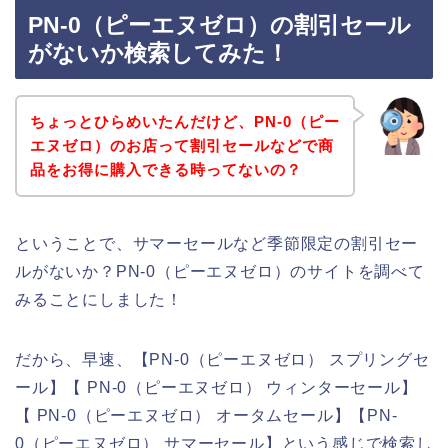
PN-0（ピーエヌゼロ）の割引セール
がないか検索してみた！
ちょっとひらめいたんだけど、PN-0（ピー
エヌゼロ）のお店って割引セールなどで商
品をお得に購入できる時ってないの？
ということで、サマーセールなど季節限定の割引セー
ルがないか？PN-0（ピーエヌゼロ）のサイトを調べて
みることにしました！
だから、早速、【PN-0（ピーエヌゼロ） スプリングセ
ール】【 PN-0（ピーエヌゼロ） ウィンターセール】
【 PN-0（ピーエヌゼロ） オータムセール】【PN-
0（ピーエヌゼロ） サマーセール】という感じで検索し