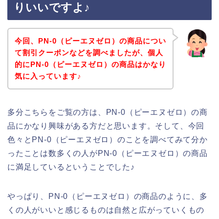
りいいですよ♪
今回、PN-0（ピーエヌゼロ）の商品につい
て割引クーポンなどを調べましたが、個人
的にPN-0（ピーエヌゼロ）の商品はかなり
気に入っています♪
多分こちらをご覧の方は、PN-0（ピーエヌゼロ）の商
品にかなり興味がある方だと思います。そして、今回
色々とPN-0（ピーエヌゼロ）のことを調べてみて分か
ったことは数多くの人がPN-0（ピーエヌゼロ）の商品
に満足しているということでした♪
やっぱり、PN-0（ピーエヌゼロ）の商品のように、多
くの人がいいと感じるものは自然と広がっていくもの