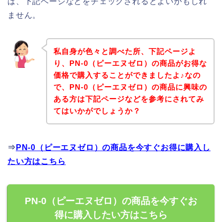
は、下記ページなどをチェックされるとよいかもしれ
ません。
私自身が色々と調べた所、下記ページよ
り、PN-0（ピーエヌゼロ）の商品がお得な
価格で購入することができましたよ♪なの
で、PN-0（ピーエヌゼロ）の商品に興味の
ある方は下記ページなどを参考にされてみ
てはいかがでしょうか？
⇒
PN-0（ピーエヌゼロ）の商品を今すぐお得に購入し
たい方はこちら
PN-0（ピーエヌゼロ）の商品を今すぐお
得に購入したい方はこちら