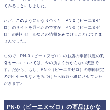
てみることにしました。
ただ、このようにかなり色々と、PN-0（ピーエヌゼ
ロ）のサイトを調べたのですが、PN-0（ピーエヌゼ
ロ）の割引セールなどの情報をみつけることはできま
せんでした。
なので、PN-0（ピーエヌゼロ）のお店の季節限定の割
引セールについては、今の所よく分からない状態で
す。だから、もし、PN-0（ピーエヌゼロ）の季節限定
の割引セールなどをみつけたら随時記事にさせていた
だきます♪
PN-0（ピーエヌゼロ）の商品はかな