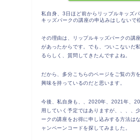
私自身、3日ほど前からリップルキッズ
キッズパークの講座の申込みはしないで
その理由は、リップルキッズパークの講
があったからです。でも、ついこないだ
るらしく、質問してきたんですよね。
だから、多分こちらのページをご覧の方
興味を持っているのだと思います。
今後、私自身も、、2020年、2021年、
用していく予定ではありますが、、、、
ークの講座をお得に申し込みする方法は
ャンペーンコードを探してみました。