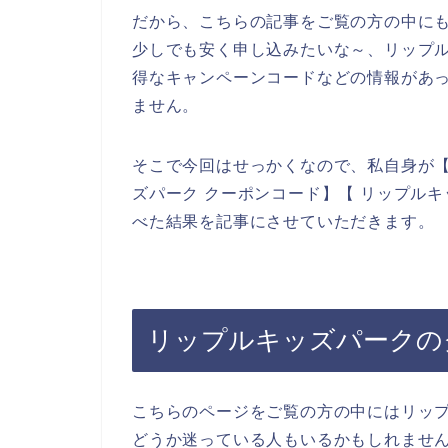
だから、こちらの記事をご覧の方の中に
少しでも安く申し込みたいな～、リップ
得なキャンペーンコードなどの情報があ
ません。
そこで今回はせっかくなので、私自身が【
ズパーク クーポンコード】【 リップル
べた結果を記事にさせていただきます。
リップルキッズパークの
こちらのページをご覧の方の中にはリッ
どうか迷っている人もいるかもしれませ