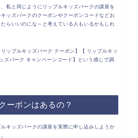
も、私と同じようにリップルキッズパークの講座を
ルキッズパークのクーポンやクーポンコードなどお
ったらいいのにな～と考えている人もいるかもしれ
リップルキッズパーク クーポン】【 リップルキッ
キッズパーク キャンペーンコード】という感じで調
クーポンはあるの？
プルキッズパークの講座を実際に申し込みしようか
ん。