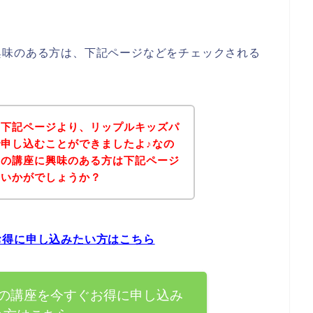
興味のある方は、下記ページなどをチェックされる
、下記ページより、リップルキッズパ
申し込むことができましたよ♪なの
クの講座に興味のある方は下記ページ
はいかがでしょうか？
お得に申し込みたい方はこちら
の講座を今すぐお得に申し込み