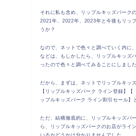
それに私も含め、リップルキッズパークの
2021年、2022年、2023年と今後も
うか？
なので、ネットで色々と調べていく内に
などは、もしかしたら、リップルキッズパ
ったので色々と調べてみることにしまし
だから、まずは、ネットでリップルキッ
【リップルキッズパーク ライン登録】【 
ップルキッズパーク ライン割引セール】
ただ、結構徹底的に、リップルキッズパ
ら、リップルキッズパークのお店がライ
いるかどうかは分かりませんでした。