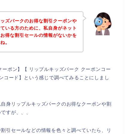
キッズパークのお得な割引クーポンや
している方のために、私自身がネット
のお得な割引セールの情報がないかを
すね。
クーポン】【 リップルキッズパーク クーポンコー
ーンコード】という感じで調べてみることにしまし
私自身リップルキッズパークのお得なクーポンや割
のですが、、、
や割引セールなどの情報を色々と調べていたら、リ