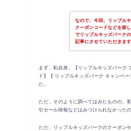
なので、今回、リップル
クーポンコードなどを探
でリップルキッズパーク
記事にさせていただきま
まず、私自身、【リップルキッズパーク 
ド】【 リップルキッズパーク キャンペ
た。
ただ、そのように調べてはみたものの、
引セール情報などはみつけられなかった
ただ、リップルキッズパークのクーポン