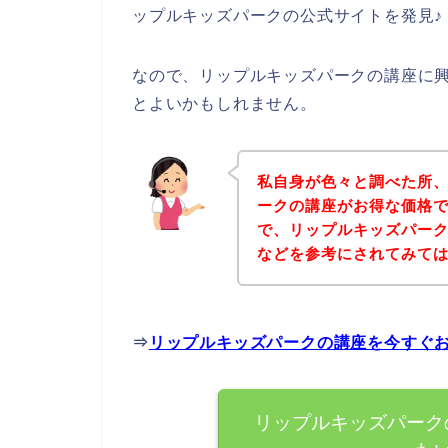
ップルキッズパークの公式サイトを発見♪
なので、リップルキッズパークの講座に
とよいかもしれません。
私自身が色々と調べた所
ークの講座がお得な価格で
で、リップルキッズパー
などを参考にされてみて
⇒
リップルキッズパークの講座を今すぐ
リップルキッズパーク