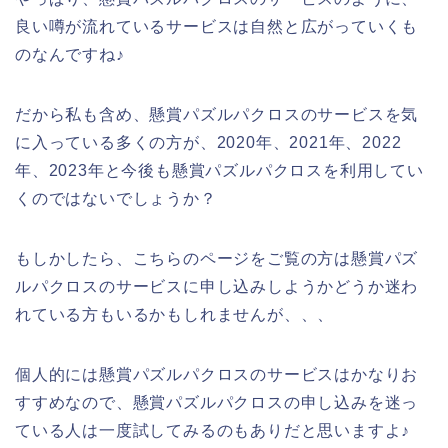
良い噂が流れているサービスは自然と広がっていくも
のなんですね♪
だから私も含め、懸賞パズルパクロスのサービスを気
に入っている多くの方が、2020年、2021年、2022
年、2023年と今後も懸賞パズルパクロスを利用してい
くのではないでしょうか？
もしかしたら、こちらのページをご覧の方は懸賞パズ
ルパクロスのサービスに申し込みしようかどうか迷わ
れている方もいるかもしれませんが、、、
個人的には懸賞パズルパクロスのサービスはかなりお
すすめなので、懸賞パズルパクロスの申し込みを迷っ
ている人は一度試してみるのもありだと思いますよ♪