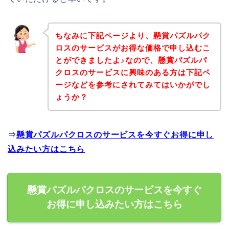
ちなみに下記ページより、懸賞パズルパク
ロスのサービスがお得な価格で申し込むこ
とができましたよ♪なので、懸賞パズルパ
クロスのサービスに興味のある方は下記ペ
ージなどを参考にされてみてはいかがでし
ょうか？
⇒
懸賞パズルパクロスのサービスを今すぐお得に申し
込みたい方はこちら
懸賞パズルパクロスのサービスを今すぐ
お得に申し込みたい方はこちら