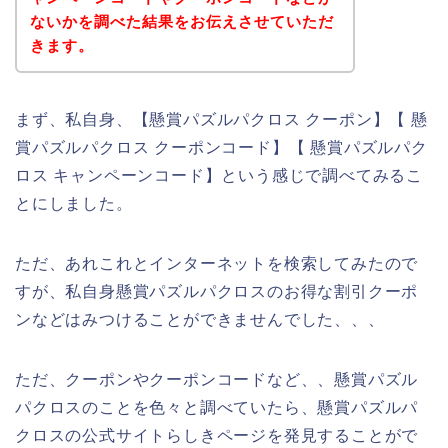
ないかを調べた結果をお伝えさせていただ
きます。
まず、私自身、【懸賞パズルパクロス クーポン】【 懸
賞パズルパクロス クーポンコード】【 懸賞パズルパク
ロス キャンペーンコード】という感じで調べてみるこ
とにしました。
ただ、あれこれとインターネットを検索してみたので
すが、私自身懸賞パズルパクロスのお得な割引クーポ
ンなどはみつけることができませんでした、、、
ただ、クーポンやクーポンコードなど、、懸賞パズル
パクロスのことを色々と調べていたら、懸賞パズルパ
クロスの公式サイトらしきページを発見することがで