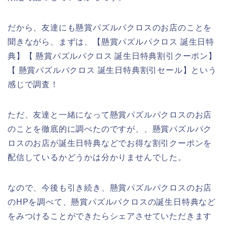
だから、友達にも懸賞パズルパクロスのお店のことを
聞きながら、まずは、【懸賞パズルパクロス 誕生日特
典】【 懸賞パズルパクロス 誕生日特典割引クーポン】
【 懸賞パズルパクロス 誕生日特典割引セール】という
感じで調査！
ただ、友達と一緒になって懸賞パズルパクロスのお店
のことを徹底的に調べたのですが、、懸賞パズルパク
ロスのお店が誕生日特典などでお得な割引クーポンを
配信しているかどうかは分かりませんでした。
なので、今後も引き続き、懸賞パズルパクロスのお店
のHPを調べて、懸賞パズルパクロスの誕生日特典など
をみつけることができたらシェアさせていただきます