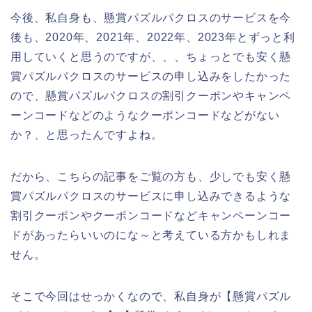
今後、私自身も、懸賞パズルパクロスのサービスを今
後も、2020年、2021年、2022年、2023年とずっと利
用していくと思うのですが、、、ちょっとでも安く懸
賞パズルパクロスのサービスの申し込みをしたかった
ので、懸賞パズルパクロスの割引クーポンやキャンペ
ーンコードなどのようなクーポンコードなどがない
か？、と思ったんですよね。
だから、こちらの記事をご覧の方も、少しでも安く懸
賞パズルパクロスのサービスに申し込みできるような
割引クーポンやクーポンコードなどキャンペーンコー
ドがあったらいいのにな～と考えている方かもしれま
せん。
そこで今回はせっかくなので、私自身が【懸賞パズル