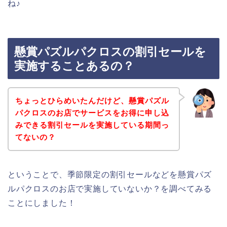
ね♪
懸賞パズルパクロスの割引セールを
実施することあるの？
ちょっとひらめいたんだけど、懸賞パズル
パクロスのお店でサービスをお得に申し込
みできる割引セールを実施している期間っ
てないの？
ということで、季節限定の割引セールなどを懸賞パズ
ルパクロスのお店で実施していないか？を調べてみる
ことにしました！