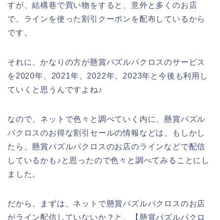
すが、結構巷で買い物をすると、意外と多くのお店
で、ラインを使った割引クーポンを配布しているから
です。
それに、かなりの方が懸賞パズルパクロスのサービス
を2020年、2021年、2022年、2023年と今後も利用し
ていくと思うんですよね♪
なので、ネットで色々と調べていく内に、懸賞パズル
パクロスのお得な割引セールの情報などは、もしかし
たら、懸賞パズルパクロスのお店のラインなどで配信
しているかも♪と思ったので色々と調べてみることにし
ました。
だから、まずは、ネットで懸賞パズルパクロスのお店
がライン配信していないか？と、【懸賞パズルパクロ