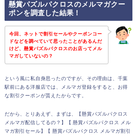
懸賞パズルパクロスのメルマガクー
ポンを調査した結果！
今回、ネットで割引セールやクーポンコー
ドなどを調べていて思ったことがあるんだ
けど、懸賞パズルパクロスのお店ってメル
マガしていないの？
という風に私自身思ったのですが、その理由は、千葉
駅前にある洋服店では、メルマガ登録をすると、お得
な割引クーポンが貰えたからです。
だから、とりあえず、まずは、【懸賞パズルパクロス
メルマガ配信してるの？】【 懸賞パズルパクロス メル
マガ割引セール】【 懸賞パズルパクロス メルマガ割引