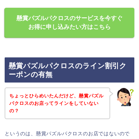
懸賞パズルパクロスのサービスを今すぐ
お得に申し込みたい方はこちら
懸賞パズルパクロスのライン割引ク
ーポンの有無
ちょっとひらめいたんだけど、懸賞パズル
パクロスのお店ってラインをしていない
の？
というのは、懸賞パズルパクロスのお店ではないので