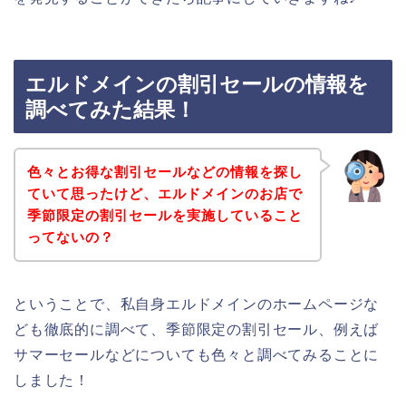
エルドメインの割引セールの情報を
調べてみた結果！
色々とお得な割引セールなどの情報を探し
ていて思ったけど、エルドメインのお店で
季節限定の割引セールを実施していること
ってないの？
ということで、私自身エルドメインのホームページな
ども徹底的に調べて、季節限定の割引セール、例えば
サマーセールなどについても色々と調べてみることに
しました！