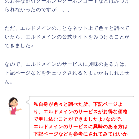
のお得な割引クーポンやクーポンコードなどはみつけ
られなかったのですが、、、
ただ、エルドメインのことをネット上で色々と調べて
いたら、エルドメインの公式サイトをみつけることが
できました♪
なので、エルドメインのサービスに興味のある方は、
下記ページなどをチェックされるとよいかもしれませ
ん。
私自身が色々と調べた所、下記ページよ
り、エルドメインのサービスがお得な価格
で申し込むことができましたよ♪なので、
エルドメインのサービスに興味のある方は
下記ページなどを参考にされてみてはいか