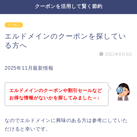
クーポンを活用して賢く節約
クーポン
エルドメインのクーポンを探してい
る方へ
2021年8月3日
2025年11月最新情報
エルドメインのクーポンや割引セールなど
お得な情報がないかを探してみました～♪
なのでエルドメインに興味のある方は参考にしていた
だけると幸いです。