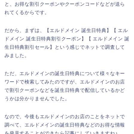
と、お得な割引クーポンやクーポンコードなどが送ら
れてくるからです。
だから、まずは、【エルドメイン 誕生日特典】【 エル
ドメイン 誕生日特典割引クーポン】【 エルドメイン 誕
生日特典割引セール】という感じでネットで調査して
みました。
ただ、エルドメインの誕生日特典について様々なキー
ワードで検索してみたのですが、エルドメインのお店
で割引クーポンなどを誕生日特典で配信しているかど
うかは分かりませんでした。
なので、今後もエルドメインのお店のことをネットで
調べて、エルドメインの誕生日特典などのお得な情報
を発見することができたら記事にしていきますね♪