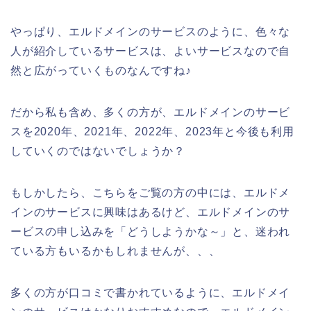
やっぱり、エルドメインのサービスのように、色々な
人が紹介しているサービスは、よいサービスなので自
然と広がっていくものなんですね♪
だから私も含め、多くの方が、エルドメインのサービ
スを2020年、2021年、2022年、2023年と今後も利用
していくのではないでしょうか？
もしかしたら、こちらをご覧の方の中には、エルドメ
インのサービスに興味はあるけど、エルドメインのサ
ービスの申し込みを「どうしようかな～」と、迷われ
ている方もいるかもしれませんが、、、
多くの方が口コミで書かれているように、エルドメイ