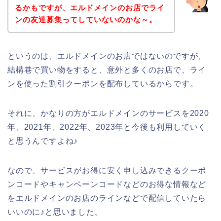
るかもですが、エルドメインのお店でライ
ンの友達募集ってしていないのかな～。
というのは、エルドメインのお店ではないのですが、
結構巷で買い物をすると、意外と多くのお店で、ライ
ンを使った割引クーポンを配布しているからです。
それに、かなりの方がエルドメインのサービスを2020
年、2021年、2022年、2023年と今後も利用していく
と思うんですよね♪
なので、サービスがお得に安く申し込みできるクーポ
ンコードやキャンペーンコードなどのお得な情報など
をエルドメインのお店のラインなどで配信していたら
いいのに♪と思いました。