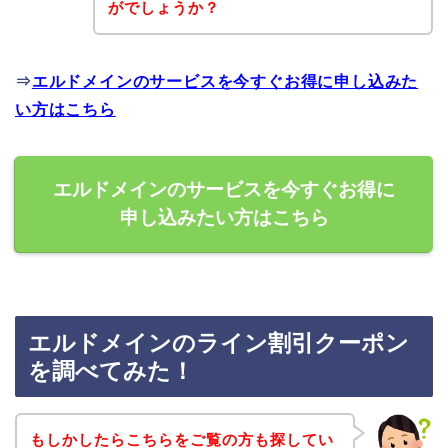
がでしょうか？
⇒
エルドメインのサービスを今すぐお得に申し込みた
い方はこちら
エルドメインのサービスを今すぐお得に
申し込みたい方はこちら
エルドメインのライン割引クーポン
を調べてみた！
もしかしたらこちらをご覧の方も探してい