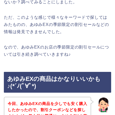
ないか？調べてみることにしました。
ただ、このような感じで様々なキーワードで探しては
みたものの、あゆみEXの季節限定の割引セールなどの
情報は発見できませんでした。
なので、あゆみEXのお店の季節限定の割引セールにつ
いては引き続き調べていきますね♪
あゆみEXの商品はかなりいいかも
♪(*´ﾉ(ﾟ∀ﾟ*)
今回、あゆみEXの商品を少しでも安く購入
したかったので、割引クーポンなどを探し