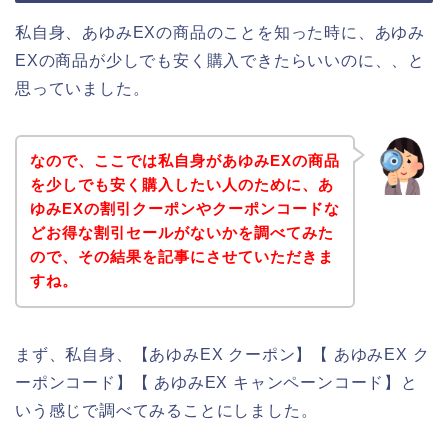
私自身、あゆみEXの商品のことを知った時に、あゆみ
EXの商品が少しでも安く購入できたらいいのに、、と
思っていました。
なので、ここでは私自身があゆみEXの商品
を少しでも安く購入したい人のために、あ
ゆみEXの割引クーポンやクーポンコードな
どお得な割引セールがないかを調べてみた
ので、その結果を記事にさせていただきま
すね。
まず、私自身、【あゆみEX クーポン】【 あゆみEX ク
ーポンコード】【 あゆみEX キャンペーンコード】と
いう感じで調べてみることにしました。