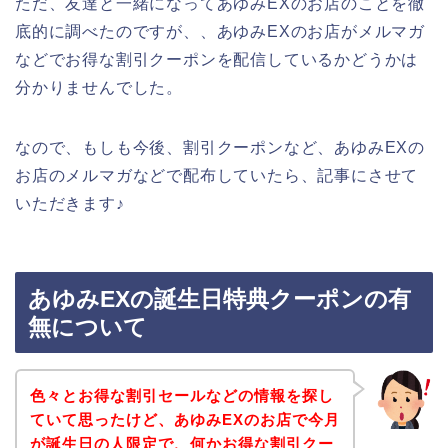
ただ、友達と一緒になってあゆみEXのお店のことを徹
底的に調べたのですが、、あゆみEXのお店がメルマガ
などでお得な割引クーポンを配信しているかどうかは
分かりませんでした。
なので、もしも今後、割引クーポンなど、あゆみEXの
お店のメルマガなどで配布していたら、記事にさせて
いただきます♪
あゆみEXの誕生日特典クーポンの有
無について
色々とお得な割引セールなどの情報を探し
ていて思ったけど、あゆみEXのお店で今月
が誕生日の人限定で、何かお得な割引クー