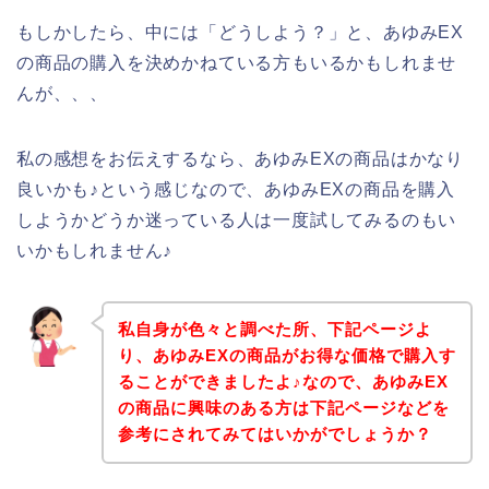
もしかしたら、中には「どうしよう？」と、あゆみEX
の商品の購入を決めかねている方もいるかもしれませ
んが、、、
私の感想をお伝えするなら、あゆみEXの商品はかなり
良いかも♪という感じなので、あゆみEXの商品を購入
しようかどうか迷っている人は一度試してみるのもい
いかもしれません♪
私自身が色々と調べた所、下記ページよ
り、あゆみEXの商品がお得な価格で購入す
ることができましたよ♪なので、あゆみEX
の商品に興味のある方は下記ページなどを
参考にされてみてはいかがでしょうか？