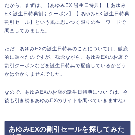
だから、まずは、【あゆみEX 誕生日特典】【 あゆみ
EX 誕生日特典割引クーポン】【 あゆみEX 誕生日特典
割引セール】という風に思いつく限りのキーワードで
調査してみました。
ただ、あゆみEXの誕生日特典のことについては、徹底
的に調べたのですが、残念ながら、あゆみEXのお店で
割引クーポンなどを誕生日特典で配信しているかどう
かは分かりませんでした。
なので、あゆみEXのお店の誕生日特典については、今
後も引き続きあゆみEXのサイトを調べていきますね♪
あゆみEXの割引セールを探してみた