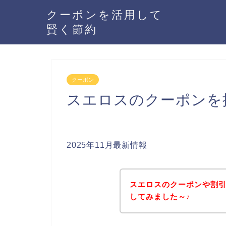
クーポンを活用して
賢く節約
クーポン
スエロスのクーポンを
2025年11月最新情報
スエロスのクーポンや割
してみました～♪