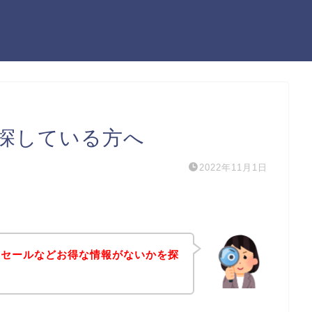
探している方へ
2022年11月1日
引セールなどお得な情報がないかを探