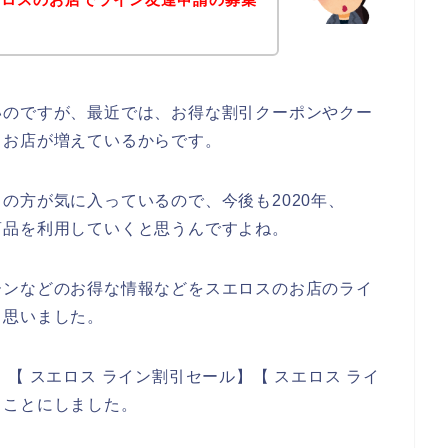
。
いのですが、最近では、お得な割引クーポンやクー
るお店が増えているからです。
の方が気に入っているので、今後も2020年、
スの商品を利用していくと思うんですよね。
ーンなどのお得な情報などをスエロスのお店のライ
と思いました。
【 スエロス ライン割引セール】【 スエロス ライ
ることにしました。