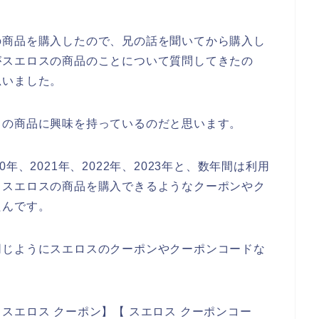
の商品を購入したので、兄の話を聞いてから購入し
がスエロスの商品のことについて質問してきたの
思いました。
スの商品に興味を持っているのだと思います。
年、2021年、2022年、2023年と、数年間は利用
くスエロスの商品を購入できるようなクーポンやク
たんです。
同じようにスエロスのクーポンやクーポンコードな
スエロス クーポン】【 スエロス クーポンコー