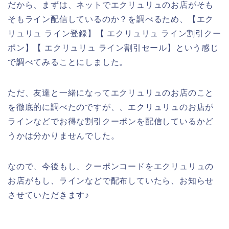
だから、まずは、ネットでエクリュリュのお店がそも
そもライン配信しているのか？を調べるため、【エク
リュリュ ライン登録】【 エクリュリュ ライン割引クー
ポン】【 エクリュリュ ライン割引セール】という感じ
で調べてみることにしました。
ただ、友達と一緒になってエクリュリュのお店のこと
を徹底的に調べたのですが、、エクリュリュのお店が
ラインなどでお得な割引クーポンを配信しているかど
うかは分かりませんでした。
なので、今後もし、クーポンコードをエクリュリュの
お店がもし、ラインなどで配布していたら、お知らせ
させていただきます♪