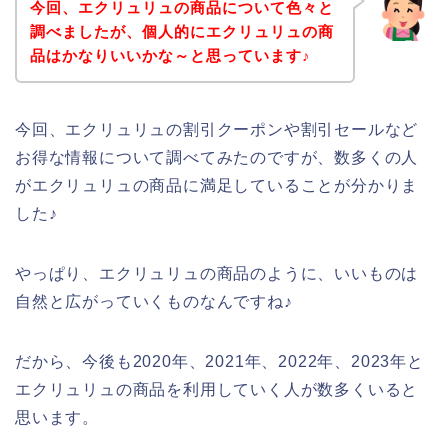
今回、エクリュリュの商品について色々と
調べましたが、個人的にエクリュリュの商
品はかなりいいかな～と思っています♪
今回、エクリュリュの割引クーポンや割引セールなど
お得な情報について調べてみたのですが、数多くの人
がエクリュリュの商品に満足していることが分かりま
した♪
やっぱり、エクリュリュの商品のように、いいものは
自然と広がっていくものなんですね♪
だから、今後も2020年、2021年、2022年、2023年と
エクリュリュの商品を利用していく人が数多くいると
思います。