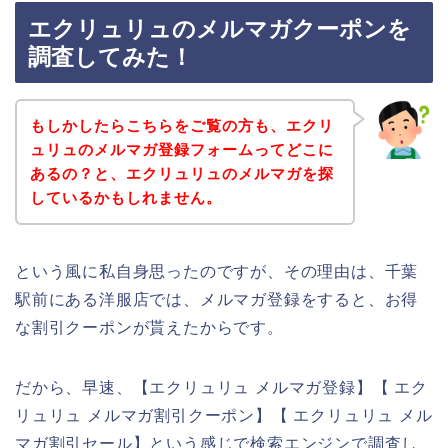
エクリュリュのメルマガクーポンを
調査してみた！
もしかしたらこちらをご覧の方も、エクリ
ュリュのメルマガ登録フォームってどこに
あるの？と、エクリュリュのメルマガを探
しているかもしれません。
という風に私自身思ったのですが、その理由は、千葉
駅前にある洋服店では、メルマガ登録をすると、お得
な割引クーポンが貰えたからです。
だから、早速、【エクリュリュ メルマガ登録】【 エク
リュリュ メルマガ割引クーポン】【 エクリュリュ メル
マガ割引セール】という感じで検索エンジンで調査し