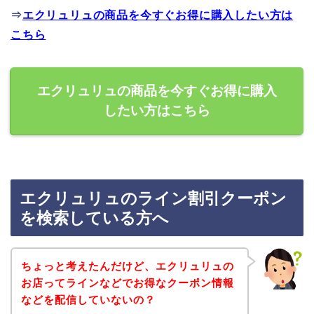
⇒
エクリュリュの商品を今すぐお得に購入したい方は
こちら
エクリュリュの商品を今すぐお得に購入
したい方はこちら
エクリュリュのライン割引クーポン
を検索している方へ
ちょっと考えたんだけど、エクリュリュの
お店ってラインなどでお得なクーポン情報
などを配信していないの？