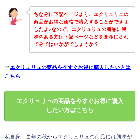
ちなみに下記ページより、エクリュリュの
商品がお得な価格で購入することができま
したよ♪なので、エクリュリュの商品に興
味のある方は下記ページなどを参考にされ
てみてはいかがでしょうか？
⇒
エクリュリュの商品を今すぐお得に購入したい方は
こちら
エクリュリュの商品を今すぐお得に購入
したい方はこちら
私自身、去年の秋からエクリュリュの商品には興味が