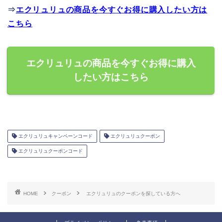
⇒
エクリュリュの商品を今すぐお得に購入したい方は
こちら
エクリュリュの商品を今すぐお得に購入
したい方はこちら
エクリュリュキャンペーンコード
エクリュリュクーポン
エクリュリュクーポンコード
HOME
クーポン
エクリュリュのクーポンを探している方へ