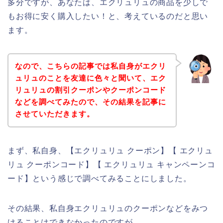
多分ですが、あなたは、エクリュリュの商品を少しで
もお得に安く購入したい！と、考えているのだと思い
ます。
なので、こちらの記事では私自身がエクリ
ュリュのことを友達に色々と聞いて、エク
リュリュの割引クーポンやクーポンコード
などを調べてみたので、その結果を記事に
させていただきます。
まず、私自身、【エクリュリュ クーポン】【 エクリュ
リュ クーポンコード】【 エクリュリュ キャンペーンコ
ード】という感じで調べてみることにしました。
その結果、私自身エクリュリュのクーポンなどをみつ
けることはできなかったのですが、、、