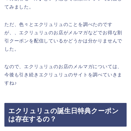
てみました。
ただ、色々とエクリュリュのことを調べたのです
が、、エクリュリュのお店がメルマガなどでお得な割
引クーポンを配信しているかどうかは分かりませんで
した。
なので、エクリュリュのお店のメルマガについては、
今後も引き続きエクリュリュのサイトを調べていきま
すね♪
エクリュリュの誕生日特典クーポン
は存在するの？