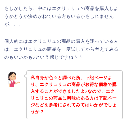
もしかしたら、中にはエクリュリュの商品を購入しよ
うかどうか決めかねている方もいるかもしれません
が、、、
個人的にはエクリュリュの商品の購入を迷っている人
は、エクリュリュの商品を一度試してから考えてみる
のもいいかも♪という感じですね＾＾
私自身が色々と調べた所、下記ページよ
り、エクリュリュの商品がお得な価格で購
入することができましたよ♪なので、エク
リュリュの商品に興味のある方は下記ペー
ジなどを参考にされてみてはいかがでしょ
うか？