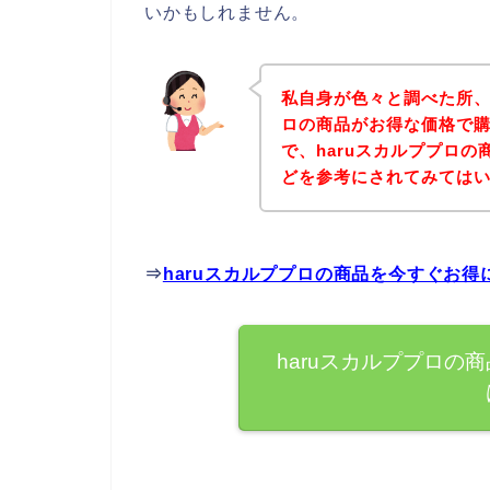
いかもしれません。
私自身が色々と調べた所、
ロの商品がお得な価格で購
で、haruスカルププロ
どを参考にされてみては
⇒
haruスカルププロの商品を今すぐお
haruスカルププロの