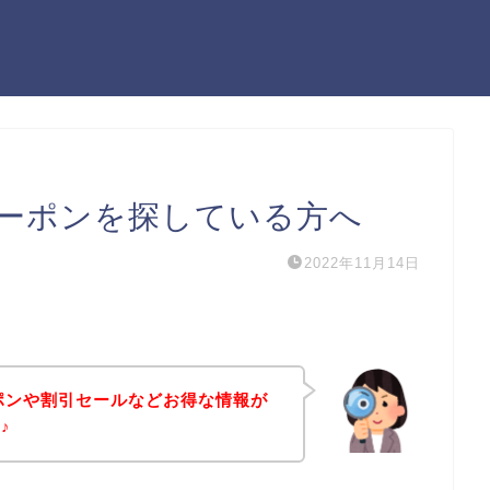
クーポンを探している方へ
2022年11月14日
ーポンや割引セールなどお得な情報が
♪