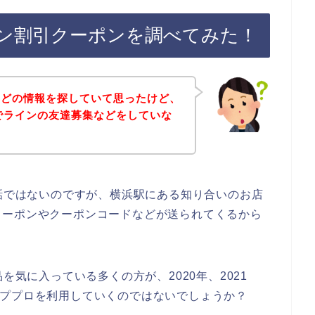
イン割引クーポンを調べてみた！
などの情報を探していて思ったけど、
店でラインの友達募集などをしていな
の話ではないのですが、横浜駅にある知り合いのお店
クーポンやクーポンコードなどが送られてくるから
を気に入っている多くの方が、2020年、2021
スカルププロを利用していくのではないでしょうか？