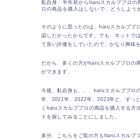
私自身、半年前からharuスカルププロの
ロの商品を購入はしないで、どうしよう
そのように思ったのは、haruスカルプ
認したかったからです。でも、ネットでは
て良い評価をしていたので、かなり興味
だから、多くの方がharuスカルププロ
ができます。
今後、私自身も、、、haruスカルププロ
年、2021年、2022年、2023年と、
くharuスカルププロの商品を購入する
ドを探してみることにしました。
多分、こちらをご覧の方もharuスカル