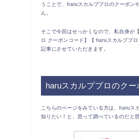
うことで、haruスカルププロのクーポ
ん。
そこで今回はせっかくなので、私自身が【ha
ロ クーポンコード】【 haruスカルプ
記事にさせていただきます。
haruスカルププロのク
こちらのページをみている方は、haru
知りたい！と、思って調べているのだと